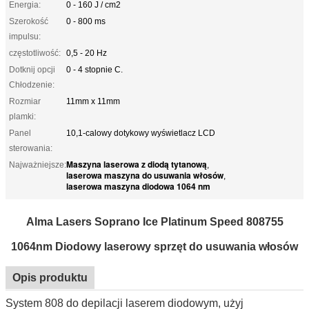
Energia:
0 - 160 J / cm2
Szerokość
0 - 800 ms
impulsu:
częstotliwość:
0,5 - 20 Hz
Dotknij opcji
0 - 4 stopnie C.
Chłodzenie:
Rozmiar
11mm x 11mm
plamki:
Panel
10,1-calowy dotykowy wyświetlacz LCD
sterowania:
Maszyna laserowa z diodą tytanową
Najważniejsze:
,
laserowa maszyna do usuwania włosów
,
laserowa maszyna diodowa 1064 nm
Alma Lasers Soprano Ice Platinum Speed ​​808755
1064nm Diodowy laserowy sprzęt do usuwania włosów
Opis produktu
System 808 do depilacji laserem diodowym, użyj