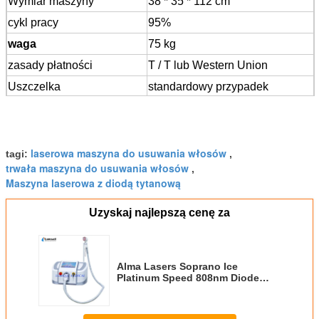
Wymiar maszyny
38 * 35 * 112 cm
cykl pracy
95%
waga
75 kg
zasady płatności
T / T lub Western Union
Uszczelka
standardowy przypadek
eksportowy
Napięcie
220 V / 110 V, 16 A, 50/60 Hz
laserowa maszyna do usuwania włosów
tagi:
,
trwała maszyna do usuwania włosów
,
Maszyna laserowa z diodą tytanową
Uzyskaj najlepszą cenę za
Alma Lasers Soprano Ice
Platinum Speed ​​808nm Diode
Laserowe urządzenie do
usuwania włosów