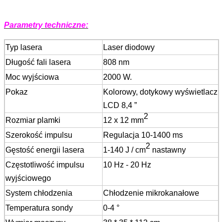
Parametry techniczne:
Typ lasera
Laser diodowy
Długość fali lasera
808 nm
Moc wyjściowa
2000 W.
Pokaz
Kolorowy, dotykowy wyświetlacz
LCD 8,4 ”
2
Rozmiar plamki
12 x 12 mm
Szerokość impulsu
Regulacja 10-1400 ms
2
Gęstość energii lasera
1-140 J / cm
nastawny
Częstotliwość impulsu
10 Hz - 20 Hz
wyjściowego
System chłodzenia
Chłodzenie mikrokanałowe
Temperatura sondy
0-4 °