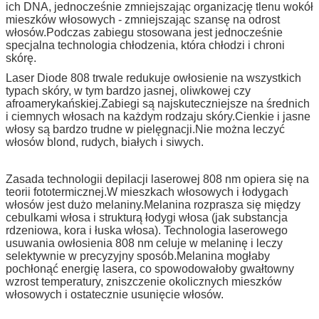
ich DNA, jednocześnie zmniejszając organizację tlenu wokół
mieszków włosowych - zmniejszając szansę na odrost
włosów.Podczas zabiegu stosowana jest jednocześnie
specjalna technologia chłodzenia, która chłodzi i chroni
skórę.
Laser Diode 808 trwale redukuje owłosienie na wszystkich
typach skóry, w tym bardzo jasnej, oliwkowej czy
afroamerykańskiej.Zabiegi są najskuteczniejsze na średnich
i ciemnych włosach na każdym rodzaju skóry.Cienkie i jasne
włosy są bardzo trudne w pielęgnacji.Nie można leczyć
włosów blond, rudych, białych i siwych.
Zasada technologii depilacji laserowej 808 nm opiera się na
teorii fototermicznej.W mieszkach włosowych i łodygach
włosów jest dużo melaniny.Melanina rozprasza się między
cebulkami włosa i strukturą łodygi włosa (jak substancja
rdzeniowa, kora i łuska włosa). Technologia laserowego
usuwania owłosienia 808 nm celuje w melaninę i leczy
selektywnie w precyzyjny sposób.Melanina mogłaby
pochłonąć energię lasera, co spowodowałoby gwałtowny
wzrost temperatury, zniszczenie okolicznych mieszków
włosowych i ostatecznie usunięcie włosów.