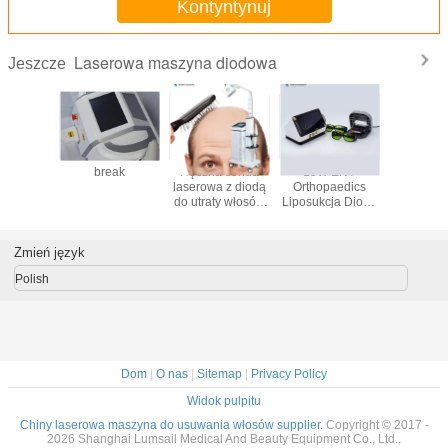
Kontyntynuj
Laserowa maszyna diodowa
Jeszcze
pionowy
break
Ręczna sonda
15W ENT
Laser
laserowy
laserowa z diodą
Orthopaedics
maszyn
wy do
do utraty włosów
Liposukcja Dioda
odbud
tania
650 nm
laserowa
włosów
sów
Lecze
wypad
Zmień język
włosów I
Polish
Dom
|
O nas
|
Sitemap
|
Privacy Policy
Widok pulpitu
Chiny laserowa maszyna do usuwania włosów supplier.
Copyright © 2017 -
2026 Shanghai Lumsail Medical And Beauty Equipment Co., Ltd..