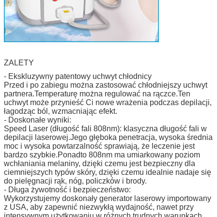
ZALETY
- Ekskluzywny patentowy uchwyt chłodnicy
Przed i po zabiegu można zastosować chłodniejszy uchwyt
partnera.Temperaturę można regulować na rączce.Ten
uchwyt może przynieść Ci nowe wrażenia podczas depilacji,
łagodząc ból, wzmacniając efekt.
- Doskonałe wyniki:
Speed ​​Laser (długość fali 808nm): klasyczna długość fali w
depilacji laserowej.Jego głęboka penetracja, wysoka średnia
moc i wysoka powtarzalność sprawiają, że leczenie jest
bardzo szybkie.Ponadto 808nm ma umiarkowany poziom
wchłaniania melaniny, dzięki czemu jest bezpieczny dla
ciemniejszych typów skóry, dzięki czemu idealnie nadaje się
do pielęgnacji rąk, nóg, policzków i brody.
- Długa żywotność i bezpieczeństwo:
Wykorzystujemy doskonały generator laserowy importowany
z USA, aby zapewnić niezwykłą wydajność, nawet przy
intensywnym użytkowaniu w różnych trudnych warunkach