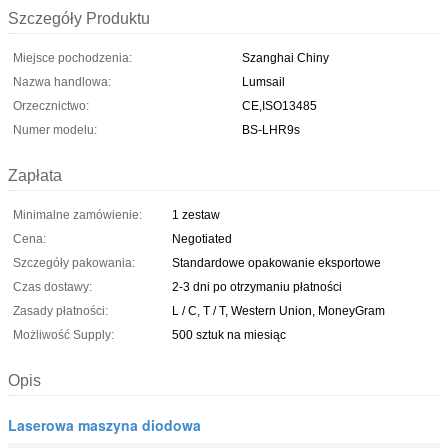
Szczegóły Produktu
Miejsce pochodzenia:
Szanghai Chiny
Nazwa handlowa:
Lumsail
Orzecznictwo:
CE,ISO13485
Numer modelu:
BS-LHR9s
Zapłata
Minimalne zamówienie:
1 zestaw
Cena:
Negotiated
Szczegóły pakowania:
Standardowe opakowanie eksportowe
Czas dostawy:
2-3 dni po otrzymaniu płatności
Zasady płatności:
L / C, T / T, Western Union, MoneyGram
Możliwość Supply:
500 sztuk na miesiąc
Opis
Laserowa maszyna diodowa