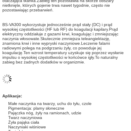
otaczająca tkanka.Zabieg ten pozostawia na skórze obszary
nietknięte, których gojenie trwa nawet tygodnie, często nie
pozostawiając przebarwień.
BS-VA300 wykorzystuje jednocześnie prąd stały (DC) i prąd
wysokiej częstotliwości (HF lub RF) do koagulacji kapilary.Prąd
elektryczny oddziałuje z gazami krwi, koagulując i zmniejszając
naczynia włosowate.Skutecznie zmniejsza teleangiektazję,
znamiona krwi i inne wypryski naczyniowe.Leczenie falami
radiowymi polega na podgrzaniu żyły, co powoduje jej
koagulację.Ten wzrost temperatury uzyskuje się poprzez wysłanie
impulsu o wysokiej częstotliwości w końcówce igły.To naturalny
zabieg bez żadnych dodatków w organizmie.
Aplikacje:
Małe naczynka na twarzy, uchu do tyłu, czole
Pigmentacja: plamy słoneczne
Pajączka nóg, żyły na ramionach, udzie
Twarz naczyniowa
Żyła pająka ciała
Naczyniaki wiśniowe
Tagi skóry
Włókniak
Trądzik Pryszcze