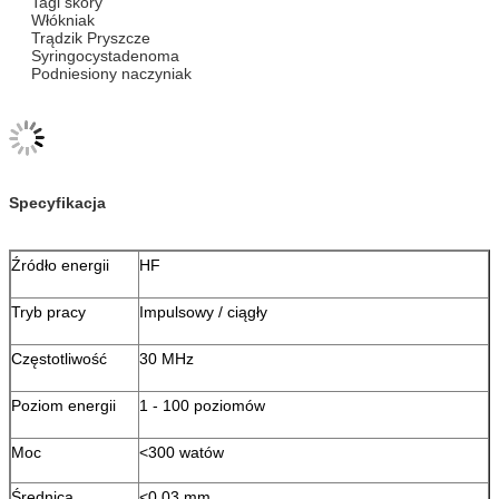
Syringocystadenoma
Podniesiony naczyniak
Specyfikacja
Źródło energii
HF
Tryb pracy
Impulsowy / ciągły
Częstotliwość
30 MHz
Poziom energii
1 - 100 poziomów
Moc
<300 watów
Średnica
<0,03 mm
końcówki
System
Układ chłodzenia wentylatora
chłodzenia
Panel sterowania
Panel sterowania z ekranem dotykowym