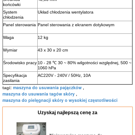
Waga
12 kg
Wymiar
43 x 30 x 20 cm
Środowisko pracy
10 - 28 ℃ 30 ~ 80% wilgotności względnej, 500 ~
1060 hPa
Specyfikacja
AC220V - 240V / 50Hz, 10A
zasilania
maszyna do usuwania pajączków
tagi:
,
maszyna do usuwania tagów skóry
,
maszyna do pielęgnacji skóry o wysokiej częstotliwości
Uzyskaj najlepszą cenę za
Nieinwazyjna maszyna do
usuwania plam naczyniowych o
częstotliwości 30 MHz
Kontyntynuj