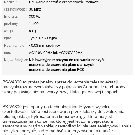
Rodzaj:
Usuwanie naczyń o częstotliwości radiowej
częstotliwość:
30 Mhz
Energia:
300 W.
poziomy:
1-100
waga:
8 kg
Igła:
Typ nieinwazyjny
Rozmiar igły:
<0,03 mm średnicy
moc:
AC110V 60Hz lub AC220V 50Hz
Nieinwazyjna maszyna do usuwania naczyń
Najważniejsze:
,
maszyna do usuwania plam starczych
,
maszyna do usuwania plam FCC
BS-VA300 to profesjonalny sprzęt do leczenia teleangiektazji,
naczyniaków, naczyniaków czy pajączków.Generalnie te choroby
skóry pojawiają się na twarzy, szyi, klatce piersiowej i nogach.
BS-VA300 jest oparty na technologii kauteryzacji wysokiej
częstotliwości, która jest stosowana przez lekarzy do zwalczania
teleangiektazji.Hyfrecator ma końcówkę igły, która nie jest
umieszczana na skórze, na której jest leczona pajączka, a
zastosowany prąd wysokiej częstotliwości nie jest selektywny i spala
nie tylko naczynie, które ma być kauteryzowane, ale także