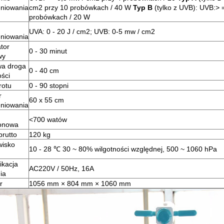
niowania
cm2 przy 10 probówkach / 40 W
Typ B
(tylko z UVB): UVB:> 
probówkach / 20 W
UVA: 0 - 20 J / cm2; UVB: 0-5 mw / cm2
niowania
tor
0 - 30 minut
wy
wa droga
0 - 40 cm
ości
rotu
0 - 90 stopni
r
60 x 55 cm
niowania
<700 watów
onowa
rutto
120 kg
wisko
10 - 28 ℃ 30 ~ 80% wilgotności względnej, 500 ~ 1060 hPa
ikacja
AC220V / 50Hz, 16A
ia
r
1056 mm × 804 mm × 1060 mm