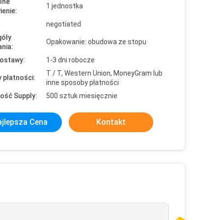
lne
1 jednostka
enie:
negotiated
óły
Opakowanie: obudowa ze stopu
nia:
ostawy:
1-3 dni robocze
T / T, Western Union, MoneyGram lub
 płatności:
inne sposoby płatności
ość Supply:
500 sztuk miesięcznie
jlepsza Cena
Kontakt