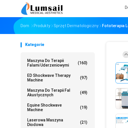
D
Dom
Produkty
Sprzęt Dermatologiczny
Fototerapia 
Kategorie
Maszyna Do Terapii
(160)
Falami Uderzeniowymi
ED Shockwave Therapy
(97)
Machine
Maszyna Do Terapii Fal
(49)
Akustycznych
Equine Shockwave
(19)
Machine
Laserowa Maszyna
(21)
Diodowa