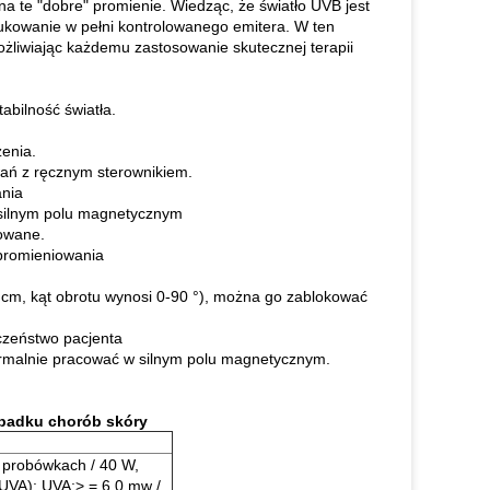
na te "dobre" promienie.
Wiedząc, że światło UVB jest
ukowanie w pełni kontrolowanego emitera.
W ten
liwiając każdemu zastosowanie skutecznej terapii
abilność światła.
zenia.
ań z ręcznym sterownikiem.
ania
 silnym polu magnetycznym
rowane.
 promieniowania
0 cm, kąt obrotu wynosi 0-90 °), można go zablokować
czeństwo pacjenta
ormalnie pracować w silnym polu magnetycznym.
ypadku chorób skóry
 probówkach / 40 W,
 UVA): UVA:> = 6,0 mw /