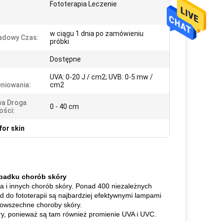
Fototerapia Leczenie
w ciągu 1 dnia po zamówieniu
adowy Czas:
próbki
Dostępne
UVA: 0-20 J / cm2; UVB: 0-5 mw /
niowania:
cm2
wa Droga
0 - 40 cm
ości:
for skin
ypadku chorób skóry
twa i innych chorób skóry. Ponad 400 niezależnych
 do fototerapii są najbardziej efektywnymi lampami
 powszechne choroby skóry.
ry, ponieważ są tam również promienie UVA i UVC.