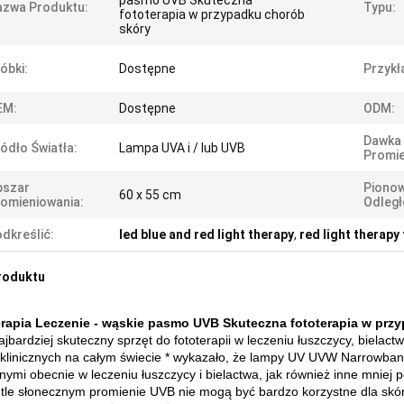
pasmo UVB Skuteczna
azwa Produktu:
Typu:
fototerapia w przypadku chorób
skóry
óbki:
Dostępne
Przykł
EM:
Dostępne
ODM:
Dawka
ódło Światła:
Lampa UVA i / lub UVB
Promie
bszar
Piono
60 x 55 cm
omieniowania:
Odległ
dkreślić:
led blue and red light therapy
,
red light therapy 
roduktu
rapia Leczenie - wąskie pasmo UVB Skuteczna fototerapia w prz
jbardziej skuteczny sprzęt do fototerapii w leczeniu łuszczycy, bielac
klinicznych na całym świecie * wykazało, że lampy UV UVW Narrowband
nymi obecnie w leczeniu łuszczycy i bielactwa, jak również inne mniej
tle słonecznym promienie UVB nie mogą być bardzo korzystne dla skó