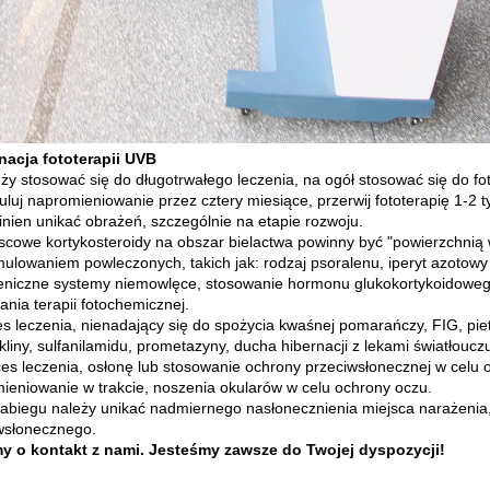
nacja fototerapii UVB
ży stosować się do długotrwałego leczenia, na ogół stosować się do foto
luj napromieniowanie przez cztery miesiące, przerwij fototerapię 1-2 
inien unikać obrażeń, szczególnie na etapie rozwoju.
jscowe kortykosteroidy na obszar bielactwa powinny być "powierzchnią
mulowaniem powleczonych, takich jak: rodzaj psoralenu, iperyt azotowy 
ieniczne systemy niemowlęce, stosowanie hormonu glukokortykoidowego 
ania terapii fotochemicznej.
es leczenia, nienadający się do spożycia kwaśnej pomarańczy, FIG, pietr
kliny, sulfanilamidu, prometazyny, ducha hibernacji z lekami światłoucz
ces leczenia, osłonę lub stosowanie ochrony przeciwsłonecznej w celu o
ieniowanie w trakcie, noszenia okularów w celu ochrony oczu.
zabiegu należy unikać nadmiernego nasłonecznienia miejsca narażenia
wsłonecznego.
y o kontakt z nami. Jesteśmy zawsze do Twojej dyspozycji!