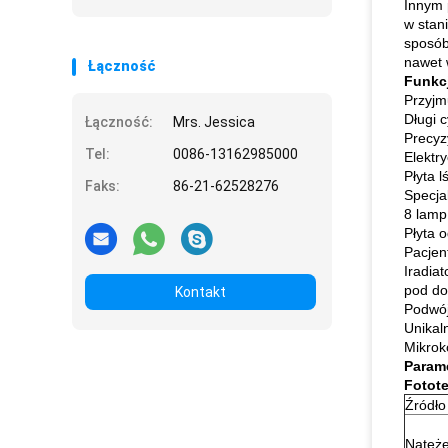
pielęgnacji skóry
Innym 
w stan
sposób
nawet
Łączność
Funkc
Przyjm
Długi 
Łączność:
Mrs. Jessica
Precyz
Tel:
0086-13162985000
Elektr
Płyta 
Faks:
86-21-62528276
Specja
8 lamp
Płyta 
Pacjen
Iradia
pod do
Kontakt
Podwój
Unikal
Mikrok
Parame
Fotote
Źródło
Natęże