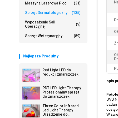
N
Maszyna Laserowa Pico
(31)
Sprzęt Dermatologiczny
(135)
Pr
Wyposażenie Sali
(9)
Operacyjnej
O
Sprzęt Weterynaryjny
(59)
Źr
O
Najlepsze Produkty
Pr
Po
Red Light LED do
redukcji zmarszczek
opis p
PDT LED Light Therapy
Profesjonalny sprzęt
Fotote
do zmarszczek
UVB Na
badań 
Three Color Infrared
dostęp
Led Light Therapy
Urządzenie do
W świe