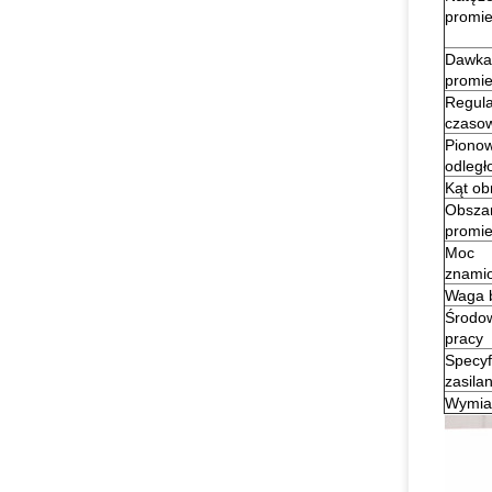
promie
Dawka
promie
Regula
czaso
Piono
odległ
Kąt ob
Obsza
promie
Moc
znami
Waga b
Środo
pracy
Specyf
zasilan
Wymia