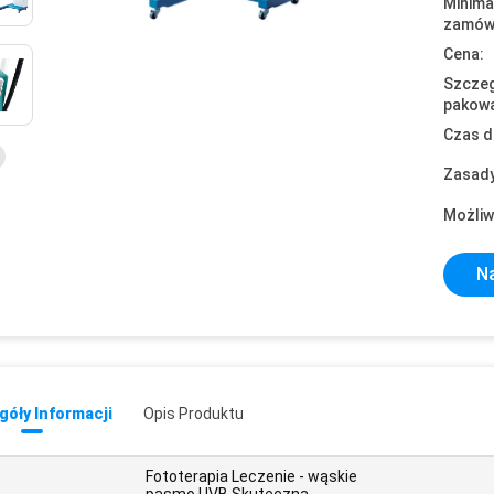
Minima
zamówi
Cena:
Szczeg
pakowa
Czas d
Zasady
Możliw
Na
óły Informacji
Opis Produktu
Fototerapia Leczenie - wąskie