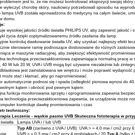
problemem jest to, że nie możesz kontrolować ekspozycji swojej skóry 
ie wyleczyć chorobę skóry, naukowcy potrzebowali sposobu na wyprod
 lampa UVB została wprowadzona do medycyny na całym świecie, umoż
 w domu.
je:
uje wysokiej jakości źródło światła PHILIPS UV, aby zapewnić jakość i st
cykl życia dzięki zoptymalizowanemu źródłu zasilania dla lamp.
yjnie kontroluj dawkowanie światła UV, aby uzyskać najlepszy efekt lec
ycznie sterowane ramię podnoszące dostosowane do różnych zastosow
lśniąca w maszynie radiacyjnej, aby zwiększyć efektywność promieniow
lna technologia przeciwzakłóceniowa zapewniająca normalną pracę w
, 40 W lub 20 W, UVA i UVB mogą być używane niezależnie lub zinteg
odblaskowa jest zainstalowana we wnętrzu i może poprawić wydajność
t może stać i kłamać, aby go napromieniować.
tor automatycznie podnosi się i opada (odległość pionowa wynosi do 4
wolnym kątem i obrócić pod pewnym kątem.
na funkcja monitorowania sprzętu i oprogramowania zapewnia bezpie
na technologia przeciwzakłóceniowa zapewnia, że ​​urządzenie może n
omputer kontroluje dawkę promieniowania i czas
tr techniczny:
rapia Leczenie - wąskie pasmo UVB Skuteczna fototerapia w prz
 światła
Lampa UVA i / lub UVB
Typ AB
(zarówno z UVA / UVB): UVA:> = 4,0 mw / cm2 przy 6
nie
UVB:> = 0,3 mw / cm2 przy 4 probówkach / 20
Typ A
(tylko z