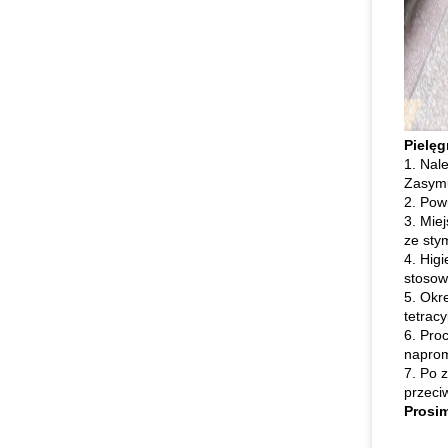
Pielęg
1. Nale
Zasymu
2. Pow
3. Mie
ze sty
4. Hig
stosow
5. Okr
tetracy
6. Pro
naprom
7. Po 
przeci
Prosim