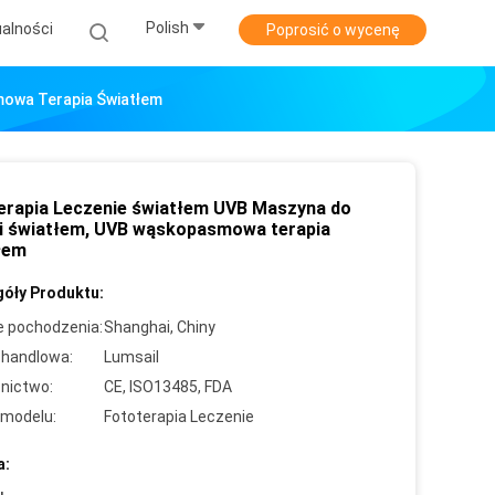
Polish
alności
Poprosić o wycenę
mowa Terapia Światłem
erapia Leczenie światłem UVB Maszyna do
ii światłem, UVB wąskopasmowa terapia
łem
óły Produktu:
e pochodzenia:
Shanghai, Chiny
handlowa:
Lumsail
nictwo:
CE, ISO13485, FDA
modelu:
Fototerapia Leczenie
a: