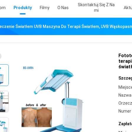
Skontaktuj Się Z Na
om
Produkty
Filmy
O Nas
Aktu
Mi
Leczenie Światłem UVB Maszyna Do Terapii Światłem, UVB Wąskopas
Fotot
terap
świat
Szczeg
Miejsc
Nazwa 
Orzecz
Numer 
Zapłat