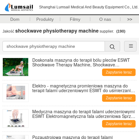
Shanghai Lumsail Medical And Beauty Equipment Co., Ltd.
Dom
Produkty
Filmy
O nas
>>
shockwave physiotherapy machine
Jakość
supplier.
(190)
Doskonała maszyna do terapii bólu pleców ESWT
Shockwave Therapy Machine, Shockwave
Physiotherapy Machine
Zapytanie teraz
Elektro - magnetyczna promieniowa maszyna do
terapii falami uderzeniowymi ESWT do uśmierzania
bólu sportowego
Zapytanie teraz
Medyczna maszyna do terapii falami uderzeniowymi
ESWT Elektromagnetyczna fala uderzeniowa Sprzęt
do fizykoterapii
Zapytanie teraz
Pozaustrojowa maszyna do terapii falami