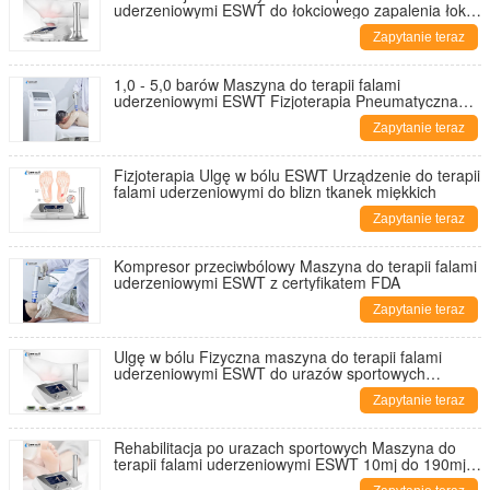
uderzeniowymi ESWT do łokciowego zapalenia łokci
tenisowych
Zapytanie teraz
1,0 - 5,0 barów Maszyna do terapii falami
uderzeniowymi ESWT Fizjoterapia Pneumatyczna
pozaustrojowa
Zapytanie teraz
Fizjoterapia Ulgę w bólu ESWT Urządzenie do terapii
falami uderzeniowymi do blizn tkanek miękkich
Zapytanie teraz
Kompresor przeciwbólowy Maszyna do terapii falami
uderzeniowymi ESWT z certyfikatem FDA
Zapytanie teraz
Ulgę w bólu Fizyczna maszyna do terapii falami
uderzeniowymi ESWT do urazów sportowych
Zatwierdzona przez FDA
Zapytanie teraz
Rehabilitacja po urazach sportowych Maszyna do
terapii falami uderzeniowymi ESWT 10mj do 190mj
Ce Zatwierdzona