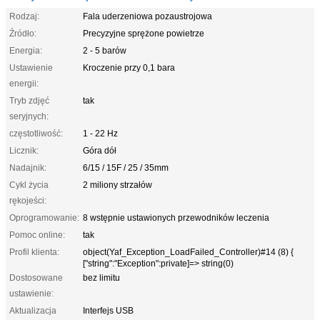
Rodzaj:
Fala uderzeniowa pozaustrojowa
Źródło:
Precyzyjne sprężone powietrze
Energia:
2 - 5 barów
Ustawienie
Kroczenie przy 0,1 bara
energii:
Tryb zdjęć
tak
seryjnych:
częstotliwość:
1 - 22 Hz
Licznik:
Góra dół
Nadajnik:
6/15 / 15F / 25 / 35mm
Cykl życia
2 miliony strzałów
rękojeści:
Oprogramowanie:
8 wstępnie ustawionych przewodników leczenia
Pomoc online:
tak
Profil klienta:
object(Yaf_Exception_LoadFailed_Controller)#14 (8) {
["string":"Exception":private]=> string(0)
Dostosowane
bez limitu
ustawienie:
Aktualizacja
Interfejs USB