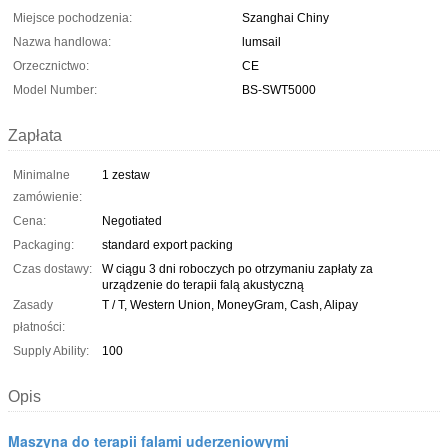
Miejsce pochodzenia:
Szanghai Chiny
Nazwa handlowa:
lumsail
Orzecznictwo:
CE
Model Number:
BS-SWT5000
Zapłata
Minimalne
1 zestaw
zamówienie:
Cena:
Negotiated
Packaging:
standard export packing
Czas dostawy:
W ciągu 3 dni roboczych po otrzymaniu zapłaty za
urządzenie do terapii falą akustyczną
Zasady
T / T, Western Union, MoneyGram, Cash, Alipay
płatności:
Supply Ability:
100
Opis
Maszyna do terapii falami uderzeniowymi