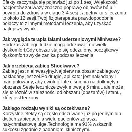
Efekty zaczynają się pojawiać już po 1 sesji.Większość
pacjentów zauważy znaczną poprawę objawów bólu i
powrotu do zdrowia w ciągu 3-4 sesji, a pełny kurs leczenia
to około 12 sesji.Twój fizjoterapeuta prawdopodobnie
połączy to z innymi metodami leczenia, aby uzyskać
najlepszy wynik.
Jak wygląda terapia falami uderzeniowymi Miniwave?
Podczas zabiegu ludzie mogą odczuwać niewielki
dyskomfort.Gdy obszar staje się odczulony, początkowy
dyskomfort zwykle zanika podczas leczenia.
Jak przebiega zabieg Shockwave?
Zabieg jest nieinwazyjny.Najpierw na obszar zabiegowy
nakładany jest żel.Po drugie, aplikator jest nakładany i
manipulowany, aby uwolnić fale ciśnienia na dotkniętym
obszarze.Sesje lecznicze zwykle trwają 5 minut, ale może
się to różnić w zależności od obszaru (obszarów) i stanu,
który jest leczony.
Jakiego rodzaju wyniki są oczekiwane?
Korzystne efekty są często odczuwane już po jednym lub
dwóch zabiegach, a wielu pacjentów zgłasza
natychmiastową ulgę.Technologia ma 91% wskaźnik
sukcesu zgodnie z badaniami klinicznymi.