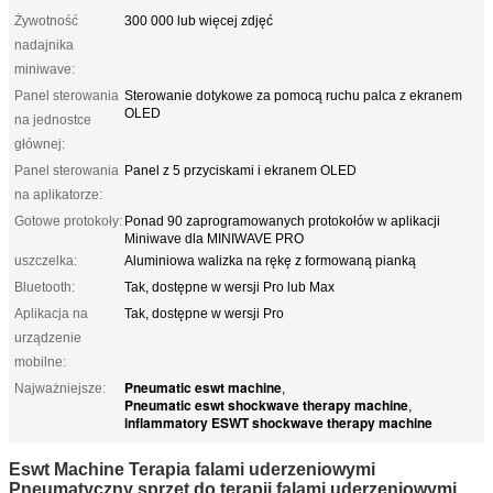
Żywotność
300 000 lub więcej zdjęć
nadajnika
miniwave:
Panel sterowania
Sterowanie dotykowe za pomocą ruchu palca z ekranem
OLED
na jednostce
głównej:
Panel sterowania
Panel z 5 przyciskami i ekranem OLED
na aplikatorze:
Gotowe protokoły:
Ponad 90 zaprogramowanych protokołów w aplikacji
Miniwave dla MINIWAVE PRO
uszczelka:
Aluminiowa walizka na rękę z formowaną pianką
Bluetooth:
Tak, dostępne w wersji Pro lub Max
Aplikacja na
Tak, dostępne w wersji Pro
urządzenie
mobilne:
Pneumatic eswt machine
Najważniejsze:
,
Pneumatic eswt shockwave therapy machine
,
inflammatory ESWT shockwave therapy machine
Eswt Machine Terapia falami uderzeniowymi
Pneumatyczny sprzęt do terapii falami uderzeniowymi