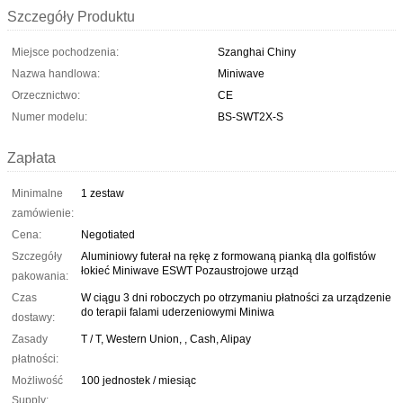
Szczegóły Produktu
Miejsce pochodzenia:
Szanghai Chiny
Nazwa handlowa:
Miniwave
Orzecznictwo:
CE
Numer modelu:
BS-SWT2X-S
Zapłata
Minimalne
1 zestaw
zamówienie:
Cena:
Negotiated
Szczegóły
Aluminiowy futerał na rękę z formowaną pianką dla golfistów
łokieć Miniwave ESWT Pozaustrojowe urząd
pakowania:
Czas
W ciągu 3 dni roboczych po otrzymaniu płatności za urządzenie
do terapii falami uderzeniowymi Miniwa
dostawy:
Zasady
T / T, Western Union, , Cash, Alipay
płatności:
Możliwość
100 jednostek / miesiąc
Supply: