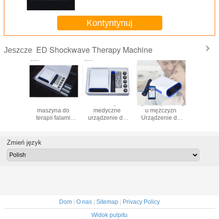
uderzeniowymi
Kontyntynuj
ED Shockwave Therapy Machine
Jeszcze
alna
Dwukanałowa
Pozaustrojowe
Dysfunkcja erekcji
Urządz
na do
maszyna do
medyczne
u mężczyzn
medycz
enia
terapii falami
urządzenie do
Urządzenie do
Shockwa
ąsami
uderzeniowymi
terapii falami
terapii falami
leczenia z
iowymi o
ED Miniwave Men
uderzeniowymi
uderzeniowymi
erekc
kiej
Medical Device
Miniwave
ED Przenośne
Zmień język
ności 1,0
Portable
pozaustrojowe
r energii
Treatment
Dom
|
O nas
|
Sitemap
|
Privacy Policy
Widok pulpitu