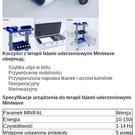
Korzyści z terapii falami uderzeniowymi Miniwave
obejmują:
Szybka ulga w bólu
Przywrócenie mobilności
Przyspieszona naprawa tkanek i wzrost komórek
Nieoperacyjny
Nieinwazyjny
Specyfikacje urządzenia do terapii falami uderzeniowymi
Miniwave
Parametr MINIFAL
Wersja 
Energia
10-150mJ
Częstotliwość
1-14 Hz,
Wstępnie ustawione protokoły
5 wstępn