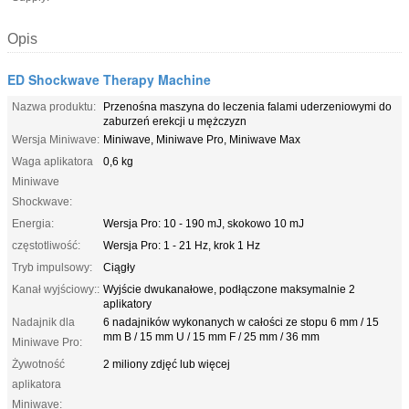
Opis
ED Shockwave Therapy Machine
Nazwa produktu:
Przenośna maszyna do leczenia falami uderzeniowymi do
zaburzeń erekcji u mężczyzn
Wersja Miniwave:
Miniwave, Miniwave Pro, Miniwave Max
Waga aplikatora
0,6 kg
Miniwave
Shockwave:
Energia:
Wersja Pro: 10 - 190 mJ, skokowo 10 mJ
częstotliwość:
Wersja Pro: 1 - 21 Hz, krok 1 Hz
Tryb impulsowy:
Ciągły
Kanał wyjściowy::
Wyjście dwukanałowe, podłączone maksymalnie 2
aplikatory
Nadajnik dla
6 nadajników wykonanych w całości ze stopu 6 mm / 15
mm B / 15 mm U / 15 mm F / 25 mm / 36 mm
Miniwave Pro:
Żywotność
2 miliony zdjęć lub więcej
aplikatora
Miniwave: