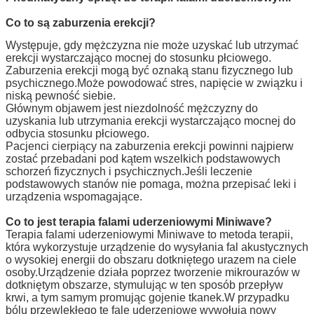
Co to są zaburzenia erekcji?
Występuje, gdy mężczyzna nie może uzyskać lub utrzymać
erekcji wystarczająco mocnej do stosunku płciowego.
Zaburzenia erekcji mogą być oznaką stanu fizycznego lub
psychicznego.Może powodować stres, napięcie w związku i
niską pewność siebie.
Głównym objawem jest niezdolność mężczyzny do
uzyskania lub utrzymania erekcji wystarczająco mocnej do
odbycia stosunku płciowego.
Pacjenci cierpiący na zaburzenia erekcji powinni najpierw
zostać przebadani pod kątem wszelkich podstawowych
schorzeń fizycznych i psychicznych.Jeśli leczenie
podstawowych stanów nie pomaga, można przepisać leki i
urządzenia wspomagające.
Co to jest terapia falami uderzeniowymi Miniwave?
Terapia falami uderzeniowymi Miniwave to metoda terapii,
która wykorzystuje urządzenie do wysyłania fal akustycznych
o wysokiej energii do obszaru dotkniętego urazem na ciele
osoby.Urządzenie działa poprzez tworzenie mikrourazów w
dotkniętym obszarze, stymulując w ten sposób przepływ
krwi, a tym samym promując gojenie tkanek.W przypadku
bólu przewlekłego te fale uderzeniowe wywołują nowy