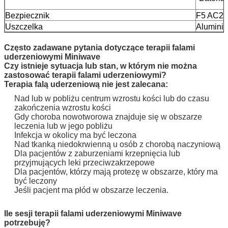
Bezpiecznik
F5 AC25
Uszczelka
Aluminio
Często zadawane pytania dotyczące terapii falami
uderzeniowymi Miniwave
Czy istnieje sytuacja lub stan, w którym nie można
zastosować terapii falami uderzeniowymi?
Terapia falą uderzeniową nie jest zalecana:
Nad lub w pobliżu centrum wzrostu kości lub do czasu
zakończenia wzrostu kości
Gdy choroba nowotworowa znajduje się w obszarze
leczenia lub w jego pobliżu
Infekcja w okolicy ma być leczona
Nad tkanką niedokrwienną u osób z chorobą naczyniową
Dla pacjentów z zaburzeniami krzepnięcia lub
przyjmujących leki przeciwzakrzepowe
Dla pacjentów, którzy mają protezę w obszarze, który ma
być leczony
Jeśli pacjent ma płód w obszarze leczenia.
Ile sesji terapii falami uderzeniowymi Miniwave
potrzebuję?