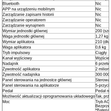
Bluetooth
Nic
APP na urządzeniu mobilnym
Nic
Zarządzanie zapisami historii
Nic
Zarządzanie operatorem
Nic
Zarządzanie wynajmem
Nic
Wymiar jednostki głównej
200 (sze
Waga jednostki głównej
1,27 kg
Wymiar aplikatora
210 (dłu
Waga aplikatora
0,6 kg
Tryb impulsowy
Ciągły
Kanał wyjściowy
Wyjście 
Nadajnik
6 przet
Żywotność aplikatora
2 miliony
Żywotność nadajnika
300 000 
Panel sterowania na jednostce głównej
Sterowa
Panel sterowania na aplikatorze
5-przyc
Pedał
Pedał no
Możliwość aktualizacji oprogramowania układowego
Tak, prz
Moc
Tryb AC
Bezprzew
*Bateria