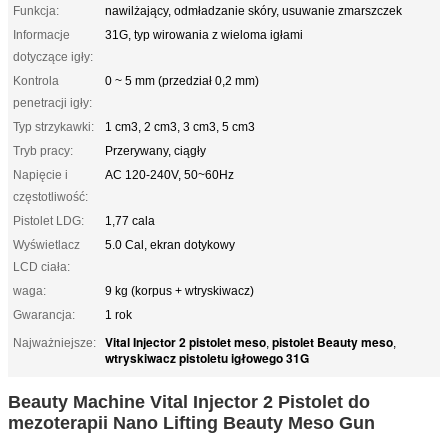
Funkcja:
nawilżający, odmładzanie skóry, usuwanie zmarszczek
Informacje
31G, typ wirowania z wieloma igłami
dotyczące igły:
Kontrola
0 ~ 5 mm (przedział 0,2 mm)
penetracji igły:
Typ strzykawki:
1 cm3, 2 cm3, 3 cm3, 5 cm3
Tryb pracy:
Przerywany, ciągły
Napięcie i
AC 120-240V, 50~60Hz
częstotliwość:
Pistolet LDG:
1,77 cala
Wyświetlacz
5.0 Cal, ekran dotykowy
LCD ciała:
waga:
9 kg (korpus + wtryskiwacz)
Gwarancja:
1 rok
Vital Injector 2 pistolet meso
pistolet Beauty meso
Najważniejsze:
,
,
wtryskiwacz pistoletu igłowego 31G
Beauty Machine Vital Injector 2 Pistolet do
mezoterapii Nano Lifting Beauty Meso Gun