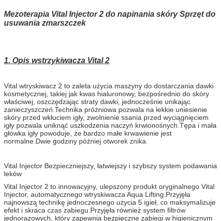
Mezoterapia Vital Injector 2 do napinania skóry Sprzęt do
usuwania zmarszczek
1. Opis wstrzykiwacza Vital 2
Vital wtryskiwacz 2 to zaleta użycia maszyny do dostarczania dawki
kosmetycznej, takiej jak kwas hialuronowy, bezpośrednio do skóry
właściwej, oszczędzając straty dawki, jednocześnie unikając
zanieczyszczeń.Technika próżniowa pozwala na lekkie uniesienie
skóry przed wkłuciem igły, zwolnienie ssania przed wyciągnięciem
igły pozwala uniknąć uszkodzenia naczyń krwionośnych.Tępa i mała
główka igły powoduje, że bardzo małe krwawienie jest
normalne.Dwie godziny później otworek znika.
Vital Injector Bezpieczniejszy, łatwiejszy i szybszy system podawania
leków
Vital Injector 2 to innowacyjny, ulepszony produkt oryginalnego Vital
Injector, automatycznego wtryskiwacza Aqua Lifting.Przyjęła
najnowszą technikę jednoczesnego użycia 5 igieł, co maksymalizuje
efekt i skraca czas zabiegu.Przyjęła również system filtrów
jednorazowych, który zapewnia bezpieczne zabiegi w higienicznym