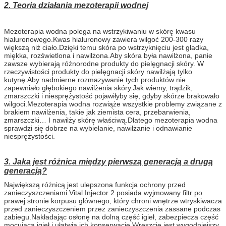
2. Teoria działania mezoterapii wodnej
Mezoterapia wodna polega na wstrzykiwaniu w skórę kwasu
hialuronowego.Kwas hialuronowy zawiera wilgoć 200-300 razy
większą niż ciało.Dzięki temu skóra po wstrzyknięciu jest gładka,
miękka, rozświetlona i nawilżona.Aby skóra była nawilżona, panie
zawsze wybierają różnorodne produkty do pielęgnacji skóry. W
rzeczywistości produkty do pielęgnacji skóry nawilżają tylko
kutynę.Aby nadmierne rozmazywanie tych produktów nie
zapewniało głębokiego nawilżenia skóry.Jak wiemy, trądzik,
zmarszczki i niesprężystość pojawiłyby się, gdyby skórze brakowało
wilgoci.Mezoterapia wodna rozwiąże wszystkie problemy związane z
brakiem nawilżenia, takie jak ziemista cera, przebarwienia,
zmarszczki… I nawilży skórę właściwą.Dlatego mezoterapia wodna
sprawdzi się dobrze na wybielanie, nawilżanie i odnawianie
niesprężystości.
3. Jaka jest różnica między pierwszą generacją a drugą
generacją?
Największą różnicą jest ulepszona funkcja ochrony przed
zanieczyszczeniami.Vital Injector 2 posiada wyjmowany filtr po
prawej stronie korpusu głównego, który chroni wnętrze wtryskiwacza
przed zanieczyszczeniem przez zanieczyszczenia zassane podczas
zabiegu.Nakładając osłonę na dolną część igieł, zabezpiecza część
mocującą igieł i ułatwia ich konserwację.Wreszcie jest wygodniejszy