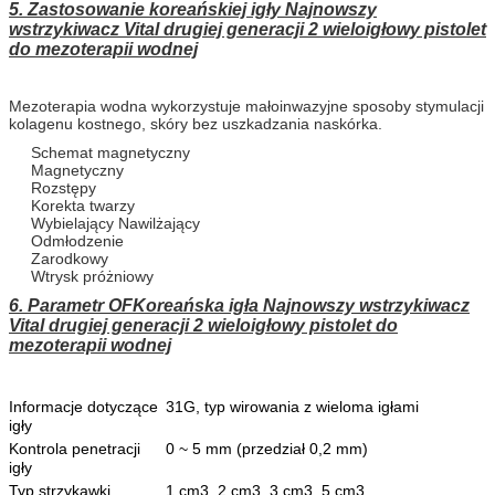
5. Zastosowanie koreańskiej igły Najnowszy
wstrzykiwacz Vital drugiej generacji 2 wieloigłowy pistolet
do mezoterapii wodnej
Mezoterapia wodna wykorzystuje małoinwazyjne sposoby stymulacji
kolagenu kostnego, skóry bez uszkadzania naskórka.
Schemat magnetyczny
Magnetyczny
Rozstępy
Korekta twarzy
Wybielający Nawilżający
Odmłodzenie
Zarodkowy
Wtrysk próżniowy
6. Parametr OF
Koreańska igła Najnowszy wstrzykiwacz
Vital drugiej generacji 2 wieloigłowy pistolet do
mezoterapii wodnej
Informacje dotyczące
31G, typ wirowania z wieloma igłami
igły
Kontrola penetracji
0 ~ 5 mm (przedział 0,2 mm)
igły
Typ strzykawki
1 cm3, 2 cm3, 3 cm3, 5 cm3