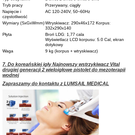
Tryb pracy
Przerywany, ciągły
Napięcie i
AC 120-240V, 50~60Hz
częstotliwość
Wymiary (SxGxWmm)
Wtryskiwacz: 290x46x172 Korpus:
332x290x140
Płyta
Broń LDG: 1,77 cala
Wyświetlacz LCD korpusu: 5.0 Cal, ekran
dotykowy
Waga
9 kg (korpus + wtryskiwacz)
7. Do koreańskiej igły Najnowszy wstrzykiwacz Vital
drugiej generacji 2 wieloigłowe pistolet do mezoterapii
wodnej
Zapraszamy do kontaktu z LUMSAIL MEDICAL