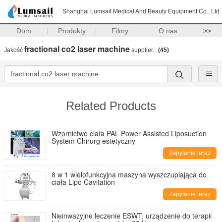
Shanghai Lumsail Medical And Beauty Equipment Co., Ltd.
Dom
Produkty
Filmy
O nas
>>
fractional co2 laser machine
Jakość
supplier.
(45)
Related Products
Wzornictwo ciała PAL Power Assisted Liposuction
System Chirurg estetyczny
Zapytanie teraz
8 w 1 wielofunkcyjna maszyna wyszczuplająca do
ciała Lipo Cavitation
Zapytanie teraz
Nieinwazyjne leczenie ESWT, urządzenie do terapii