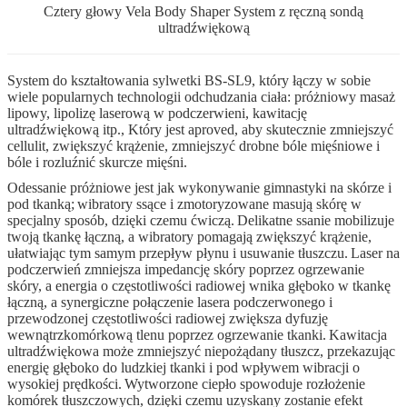
Cztery głowy Vela Body Shaper System z ręczną sondą
ultradźwiękową
System do kształtowania sylwetki BS-SL9, który łączy w sobie
wiele popularnych technologii odchudzania ciała: próżniowy masaż
lipowy, lipolizę laserową w podczerwieni, kawitację
ultradźwiękową itp., Który jest aproved, aby skutecznie zmniejszyć
cellulit, zwiększyć krążenie, zmniejszyć drobne bóle mięśniowe i
bóle i rozluźnić skurcze mięśni.
Odessanie próżniowe jest jak wykonywanie gimnastyki na skórze i
pod tkanką;
wibratory ssące i zmotoryzowane masują skórę w
specjalny sposób, dzięki czemu ćwiczą.
Delikatne ssanie mobilizuje
twoją tkankę łączną, a wibratory pomagają zwiększyć krążenie,
ułatwiając tym samym przepływ płynu i usuwanie tłuszczu.
Laser na
podczerwień zmniejsza impedancję skóry poprzez ogrzewanie
skóry, a energia o częstotliwości radiowej wnika głęboko w tkankę
łączną, a synergiczne połączenie lasera podczerwonego i
przewodzonej częstotliwości radiowej zwiększa dyfuzję
wewnątrzkomórkową tlenu poprzez ogrzewanie tkanki.
Kawitacja
ultradźwiękowa może zmniejszyć niepożądany tłuszcz, przekazując
energię głęboko do ludzkiej tkanki i pod wpływem wibracji o
wysokiej prędkości.
Wytworzone ciepło spowoduje rozłożenie
komórek tłuszczowych, dzięki czemu uzyskany zostanie efekt