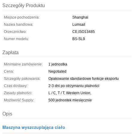
Szczegóły Produktu
Miejsce pochodzenia:
Shanghai
Nazwa handlowa:
Lumsail
Orzecznictwo:
CE,ISO13485
Numer modelu:
BS-SL9
Zapłata
Minimalne zamówienie:
1 jednostka
Cena:
Negotiated
Szczegóły pakowania:
Opakowanie standardowe funkcje eksportu
Czas dostawy:
2-3 dni po otrzymaniu płatności
Zasady płatności:
L / C, T / T, Western Union,
Możliwość Supply:
500 jednostek miesięcznie
Opis
Maszyna wyszczuplająca ciało