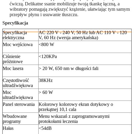
ćwiczą.
Delikatne ssanie mobilizuje twoją tkankę łączną, a
wibratory pomagają zwiększyć krążenie, ułatwiając tym samym
przepływ płynu i usuwanie tłuszczu.
Specyfikacja
Specyfikacja
AC 220 V - 240 V, 50 Hz lub AC 110 V - 120
elektryczna
V, 60 Hz (wersja amerykańska)
Moc wejściowa
<800 W
Ciśnienie
<120KPa
próżniowe
Moc lasera
> 20 W, 650 nm w długości fali
Częstotliwość
38KHz
ultradźwiękowa
Moc
> 60 W
ultradźwiękowa
Panel sterowania
Kolorowy kolorowy ekran dotykowy o
przekątnej 10,1 cala
Wbudowane
Menu wskazań z zaprogramowanymi
programy
protokołami leczenia
Hałas
<54dB