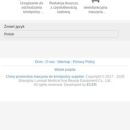
EMT
Urządzenie do
Redukcja tłuszczu
8 w 1
Najnowsz
agnetyczne
odchudzania
z częstotliwością
wielofunkcyjna
beautiful 
enie do
kriolipolizy
radiową
maszyna
tesla h
ji mięśni
Maszyna do
wyszczuplająca
machine
cellulitu
odchudzania
do ciała Lipo
elektroma
Cavitation
nieinwazyj
Zmień język
Polish
Dom
|
O nas
|
Sitemap
|
Privacy Policy
Widok pulpitu
Chiny przenośna maszyna do kriolipolizy supplier.
Copyright © 2017 - 2026
Shanghai Lumsail Medical And Beauty Equipment Co., Ltd..
All rights reserved. Developed by
ECER