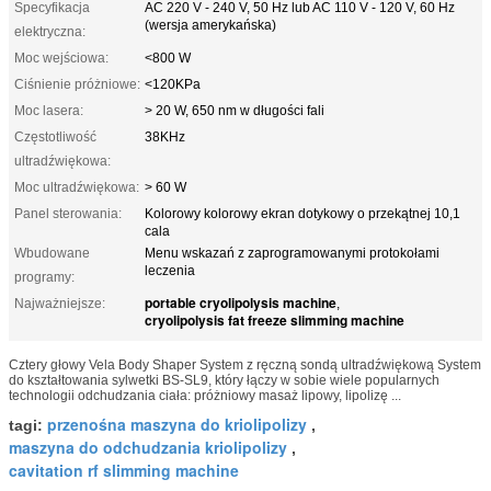
Specyfikacja
AC 220 V - 240 V, 50 Hz lub AC 110 V - 120 V, 60 Hz
(wersja amerykańska)
elektryczna:
Moc wejściowa:
<800 W
Ciśnienie próżniowe:
<120KPa
Moc lasera:
> 20 W, 650 nm w długości fali
Częstotliwość
38KHz
ultradźwiękowa:
Moc ultradźwiękowa:
> 60 W
Panel sterowania:
Kolorowy kolorowy ekran dotykowy o przekątnej 10,1
cala
Wbudowane
Menu wskazań z zaprogramowanymi protokołami
leczenia
programy:
portable cryolipolysis machine
Najważniejsze:
,
cryolipolysis fat freeze slimming machine
Cztery głowy Vela Body Shaper System z ręczną sondą ultradźwiękową System
do kształtowania sylwetki BS-SL9, który łączy w sobie wiele popularnych
technologii odchudzania ciała: próżniowy masaż lipowy, lipolizę ...
przenośna maszyna do kriolipolizy
tagi:
,
maszyna do odchudzania kriolipolizy
,
cavitation rf slimming machine