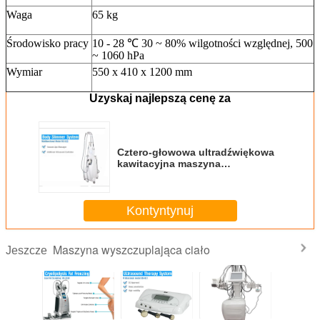
Waga
65 kg
Środowisko pracy
10 - 28 ℃ 30 ~ 80% wilgotności względnej, 500
~ 1060 hPa
Wymiar
550 x 410 x 1200 mm
Uzyskaj najlepszą cenę za
Cztero-głowowa ultradźwiękowa
kawitacyjna maszyna
wyszczuplająca ciało z ręczną
sondą ultradźwiękową
Kontyntynuj
Maszyna wyszczuplająca ciało
Jeszcze