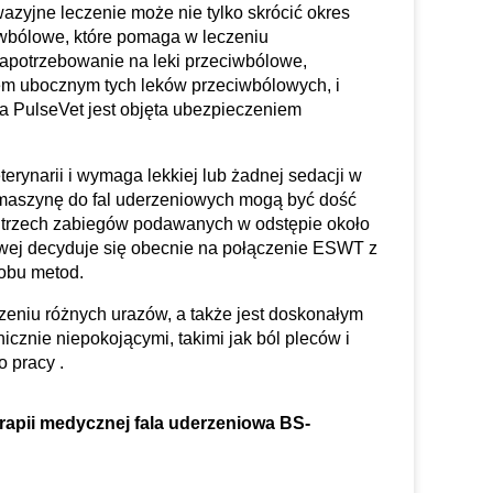
wazyjne leczenie może nie tylko skrócić okres
ciwbólowe, które pomaga w leczeniu
zapotrzebowanie na leki przeciwbólowe,
em ubocznym tych leków przeciwbólowych, i
a PulseVet jest objęta ubezpieczeniem
rynarii i wymaga lekkiej lub żadnej sedacji w
 maszynę do fal uderzeniowych mogą być dość
 trzech zabiegów podawanych w odstępie około
owej decyduje się obecnie na połączenie ESWT z
 obu metod.
eniu różnych urazów, a także jest doskonałym
icznie niepokojącymi, takimi jak ból pleców i
o pracy .
rapii medycznej fala uderzeniowa BS-