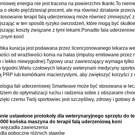
niowej energia nie jest tracona na powierzchni tkanki.To niein
a o około pięćdziesiąt procent, ale ma również działanie prze
Stosowanie terapii falą uderzeniową może również zmniejszyć 
jszając w ten sposób ryzyko owrzodzeń, które mogą być skutki
jszając koszty związane z tymi lekami.Ponadto fala uderzeniow
znym koni!
bka kuracja jest podawana przez licencjonowanego lekarza wete
ności od wrażliwości konia na hałas (impulsy emitowane przez
e i lekko niewygodne).Typowy uraz zawieszający wymaga tylko
 tygodni.Wielu czołowych lekarzy weterynarii medycyny sport
ią PRP lub komórkami macierzystymi, aby zwiększyć korzyści z
ologia fali uderzeniowej Smartwave może być stosowana w lecz
ziem do optymalizacji ruchu i radzenia sobie z obszarami chron
dzięki czemu Twój sportowiec jest szczęśliwy, zdrowy i gotowy d
nie ustawione protokoły dla weterynaryjnego sprzętu do te
00 końska maszyna do terapii falą uderzeniową koni
 więzadła zawieszenia
dła poboczne różnych stawów