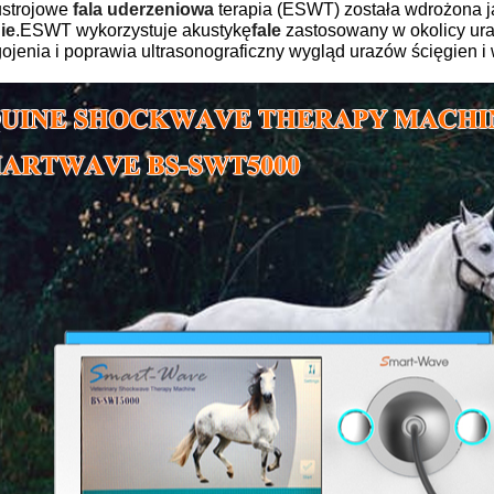
strojowe
fala uderzeniowa
terapia (ESWT) została wdrożona j
ie
.ESWT wykorzystuje akustykę
fale
zastosowany w okolicy ura
ojenia i poprawia ultrasonograficzny wygląd urazów ścięgien i 