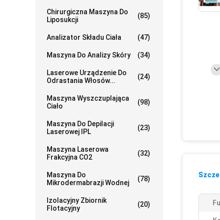
Chirurgiczna Maszyna Do
(85)
Liposukcji
Analizator Składu Ciała
(47)
Maszyna Do Analizy Skóry
(34)
Laserowe Urządzenie Do
(24)
Odrastania Włosów...
Maszyna Wyszczuplająca
(98)
Ciało
Maszyna Do Depilacji
(23)
Laserowej IPL
Maszyna Laserowa
(32)
Frakcyjna CO2
Maszyna Do
Szczeg
(78)
Mikrodermabrazji Wodnej
Izolacyjny Zbiornik
F
(20)
Flotacyjny