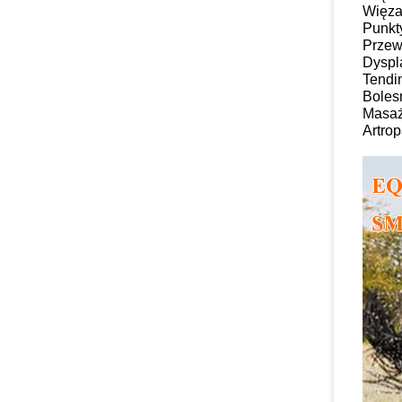
Więza
Punkty
Przew
Dyspl
Tendi
Boles
Masaż
Artrop