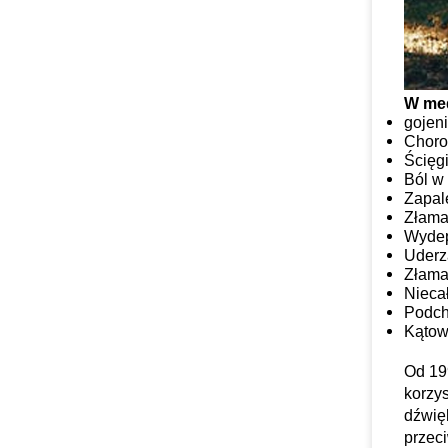
W med
gojeni
Choro
Ścięg
Ból w
Zapal
Złama
Wydep
Uderza
Złama
Nieca
Podch
Kątow
Od 199
korzy
dźwię
przeci