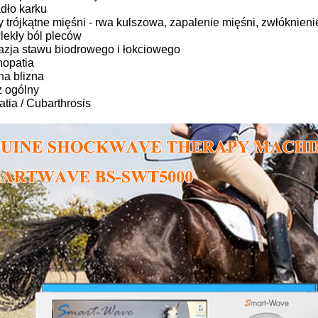
dło karku
 trójkątne mięśni - rwa kulszowa, zapalenie mięśni, zwłóknieni
lekły ból pleców
azja stawu biodrowego i łokciowego
nopatia
na blizna
 ogólny
atia / Cubarthrosis