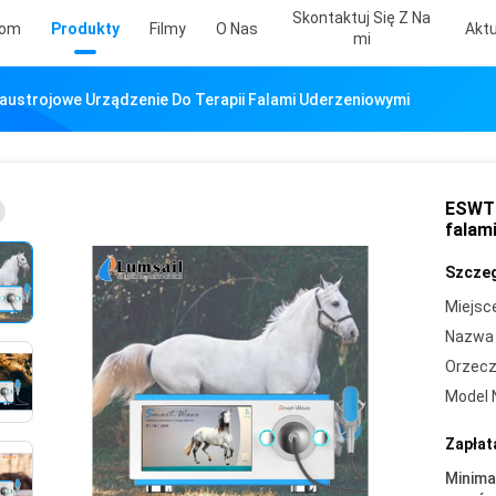
Skontaktuj Się Z Na
om
Produkty
Filmy
O Nas
Aktu
Mi
ustrojowe Urządzenie Do Terapii Falami Uderzeniowymi
ESWT 
falam
Szczeg
Miejsc
Nazwa 
Orzecz
Model 
Zapłat
Minima