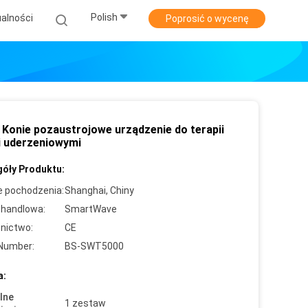
Polish
alności
Poprosić o wycenę
Konie pozaustrojowe urządzenie do terapii
i uderzeniowymi
óły Produktu:
e pochodzenia:
Shanghai, Chiny
handlowa:
SmartWave
nictwo:
CE
Number:
BS-SWT5000
a:
lne
1 zestaw