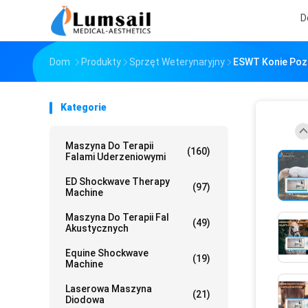
D
Dom
Produkty
Sprzęt Weterynaryjny
ESWT Konie Poza
Kategorie
Maszyna Do Terapii
(160)
Falami Uderzeniowymi
ED Shockwave Therapy
(97)
Machine
Maszyna Do Terapii Fal
(49)
Akustycznych
Equine Shockwave
(19)
Machine
Laserowa Maszyna
(21)
Diodowa