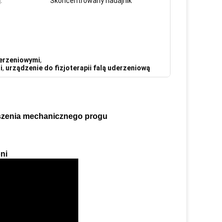
:
Skoncentrowany nadajnik
derzeniowymi
,
i
,
urządzenie do fizjoterapii falą uderzeniową
oszenia mechanicznego progu
ni