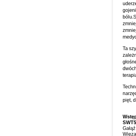
uderze
gojeni
bólu.
zmnie
zmnie
medyc
Ta szy
zależ
głośn
dwóch
terap
Techn
narzęd
pięt, 
Wstęp
SWT50
Gałąź
Więza