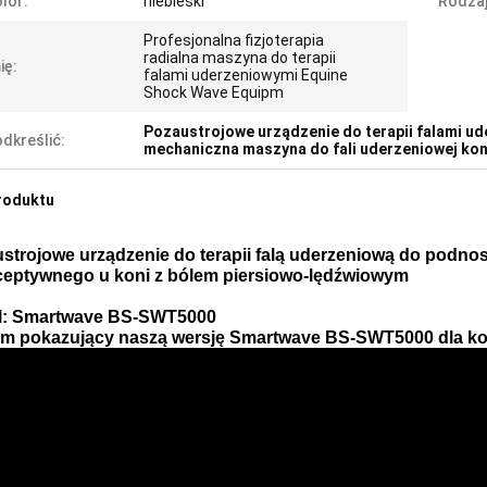
lor:
niebieski
Rodzaj
Profesjonalna fizjoterapia
radialna maszyna do terapii
ię:
falami uderzeniowymi Equine
Shock Wave Equipm
Pozaustrojowe urządzenie do terapii falami u
dkreślić:
mechaniczna maszyna do fali uderzeniowej kon
roduktu
strojowe urządzenie do terapii falą uderzeniową do podn
eptywnego u koni z bólem piersiowo-lędźwiowym
l: Smartwave BS-SWT5000
ilm pokazujący naszą wersję Smartwave BS-SWT5000 dla ko