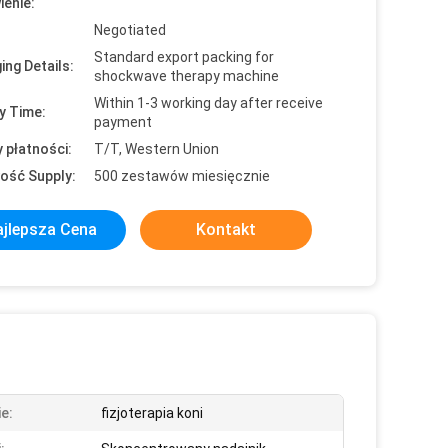
enie:
Negotiated
Standard export packing for
ing Details:
shockwave therapy machine
Within 1-3 working day after receive
y Time:
payment
 płatności:
T/T, Western Union
ość Supply:
500 zestawów miesięcznie
jlepsza Cena
Kontakt
e:
fizjoterapia koni