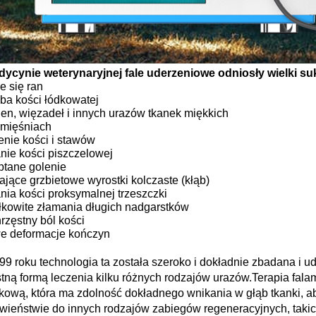
ycynie weterynaryjnej fale uderzeniowe odniosły wielki s
e się ran
ba kości łódkowatej
ien, więzadeł i innych urazów tkanek miękkich
 mięśniach
enie kości i stawów
nie kości piszczelowej
tane golenie
jące grzbietowe wyrostki kolczaste (kłąb)
nia kości proksymalnej trzeszczki
łkowite złamania długich nadgarstków
rzęstny ból kości
e deformacje kończyn
9 roku technologia ta została szeroko i dokładnie zbadana i u
stną formą leczenia kilku różnych rodzajów urazów.Terapia fal
kową, która ma zdolność dokładnego wnikania w głąb tkanki, a
wieństwie do innych rodzajów zabiegów regeneracyjnych, takich j