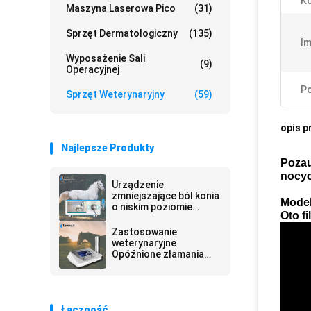
Ko
Maszyna Laserowa Pico
(31)
Sprzęt Dermatologiczny
(135)
Im
Wyposażenie Sali
(9)
Operacyjnej
Po
Sprzęt Weterynaryjny
(59)
opis p
Najlepsze Produkty
Pozau
nocyc
Urządzenie
zmniejszające ból konia
Mode
o niskim poziomie
Oto f
hałasu dla urządzeń
medycznych dla koni
Zastosowanie
weterynaryjne
Opóźnione złamania
gojące Leczenie terapii
falami uderzeniowymi
koni / psów
Łączność