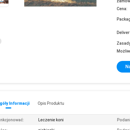
zamówi
Cena:
Packag
Deliver
Zasady
Możliw
Na
óły Informacji
Opis Produktu
unkcjonować:
Leczenie koni
Podani