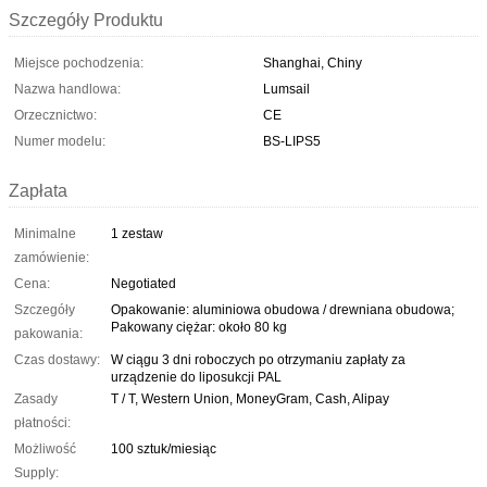
Szczegóły Produktu
Miejsce pochodzenia:
Shanghai, Chiny
Nazwa handlowa:
Lumsail
Orzecznictwo:
CE
Numer modelu:
BS-LIPS5
Zapłata
Minimalne
1 zestaw
zamówienie:
Cena:
Negotiated
Szczegóły
Opakowanie: aluminiowa obudowa / drewniana obudowa;
Pakowany ciężar: około 80 kg
pakowania:
Czas dostawy:
W ciągu 3 dni roboczych po otrzymaniu zapłaty za
urządzenie do liposukcji PAL
Zasady
T / T, Western Union, MoneyGram, Cash, Alipay
płatności:
Możliwość
100 sztuk/miesiąc
Supply: