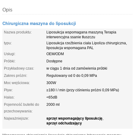
Opis
Chirurgiczna maszyna do liposukcji
Nazwa produktu:
Liposukcja wspomagana maszyną Terapia
interwencyjna ssanie tłuszczu
typu:
Liposukcja rzeźbienia ciała Lipoliza chirurgiczna,
liposukcja wspomagana PAL
Usługi:
OEM/ODM
Próbki:
Dostępne
Przykładowy czas:
w ciągu 1 dnia od zamówienia próbki
Zakres próżni:
Regulowany od 0 do 0,09 MPa
Moc wejściowa:
300W
Pływ:
≥180 l / min (przy ciśnieniu próżni 0,09 MPa)
Hałas:
<65dB
Pojemność butelki do
2000 ml
przechowywania:
sprzęt wspomagający liposukcję
Najważniejsze:
,
sprzęt odchudzający