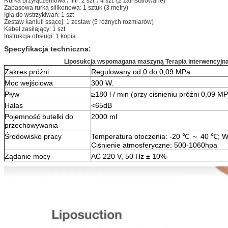
Rurka przyłączeniowa / filtr: 2 szt. / 4 szt. (2 zainstalowane)
Zapasowa rurka silikonowa: 1 sztuk (3 metry)
Igła do wstrzykiwań: 1 szt
Zestaw kaniuli ssącej: 1 zestaw (5 różnych rozmiarów)
Kabel zasilający: 1 szt
Instrukcja obsługi: 1 kopia
Specyfikacja techniczna:
Liposukcja wspomagana maszyną Terapia interwencyjna 
Zakres próżni
Regulowany od 0 do 0,09 MPa
Moc wejściowa
300 W.
Pływ
≥180 l / min (przy ciśnieniu próżni 0,09 M
Hałas
<65dB
Pojemność butelki do
2000 ml
przechowywania
Środowisko pracy
Temperatura otoczenia: -20 ℃ ～ 40 ℃; W
Ciśnienie atmosferyczne: 500-1060hpa
Żądanie mocy
AC 220 V, 50 Hz ± 10%