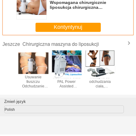
Wspomagana chirurgicznie
liposukcja chirurgiczna
Interwencja maszyny Ssanie
tłuszczu
Kontyntynuj
Chirurgiczna maszyna do liposukcji
Jeszcze
na do
Usuwanie
Wzornictwo ciała
Maszyna do
Ultradźw
ji Power
tłuszczu
PAL Power
odchudzania
sprz
ted Do
Odchudzanie
Assisted
ciała,
wspoma
urgii
Sprzęt
Liposuction
odkształcanie
liposu
nej PAL z
kosmetyczny
System Chirurg
ciała, aspirator
Regulo
eścią
Instrument
estetyczny
próżniowy,
zakres p
Zmień język
cyjną
chirurgiczny
podnoszenie
twarzy, maszyna
Polish
kosmetyczna.