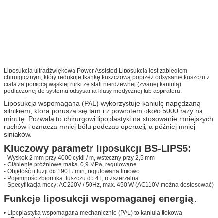
Liposukcja ultradźwiękowa Power Assisted Liposukcja jest zabiegiem
chirurgicznym, który redukuje tkankę tłuszczową poprzez odsysanie tłuszczu z
ciała za pomocą wąskiej rurki ze stali nierdzewnej (zwanej kaniulą),
podłączonej do systemu odsysania klasy medycznej lub aspiratora.
Liposukcja wspomagana (PAL) wykorzystuje kaniulę napędzaną
silnikiem, która porusza się tam i z powrotem około 5000 razy na
minutę.
Pozwala to chirurgowi lipoplastyki na stosowanie mniejszych
ruchów i oznacza mniej bólu podczas operacji, a później mniej
siniaków.
Kluczowy parametr liposukcji BS-LIPS5:
- Wyskok 2 mm przy 4000 cykli / m, wsteczny przy 2,5 mm
- Ciśnienie próżniowe maks. 0,9 MPa, regulowane
- Objętość infuzji do 190 l / min, regulowana liniowo
- Pojemność zbiornika tłuszczu do 4 l, rozszerzalna
- Specyfikacja mocy: AC220V / 50Hz, max.
450 W (AC110V można dostosować)
Funkcje liposukcji wspomaganej energią
:
• Lipoplastyka wspomagana mechanicznie (PAL) to kaniula tłokowa