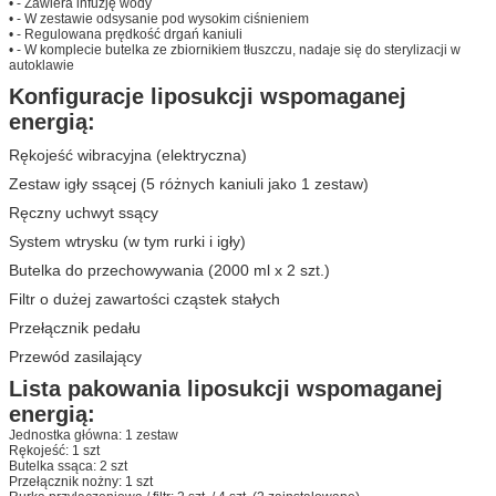
• - Zawiera infuzję wody
• - W zestawie odsysanie pod wysokim ciśnieniem
• - Regulowana prędkość drgań kaniuli
• - W komplecie butelka ze zbiornikiem tłuszczu, nadaje się do sterylizacji w
autoklawie
Konfiguracje liposukcji wspomaganej
energią:
Rękojeść wibracyjna (elektryczna)
Zestaw igły ssącej (5 różnych kaniuli jako 1 zestaw)
Ręczny uchwyt ssący
System wtrysku (w tym rurki i igły)
Butelka do przechowywania (2000 ml x 2 szt.)
Filtr o dużej zawartości cząstek stałych
Przełącznik pedału
Przewód zasilający
Lista pakowania liposukcji wspomaganej
energią:
Jednostka główna: 1 zestaw
Rękojeść: 1 szt
Butelka ssąca: 2 szt
Przełącznik nożny: 1 szt