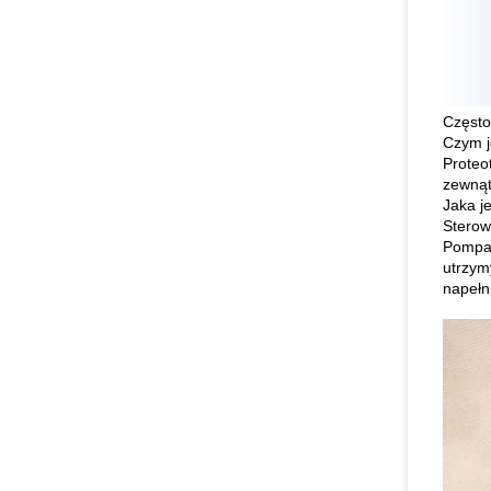
Często
Czym j
Proteo
zewną
Jaka j
Sterow
Pompa 
utrzym
napełn