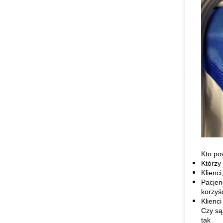
Kto po
Którzy
Klienci
Pacjen
korzyś
Klienc
Czy są
tak