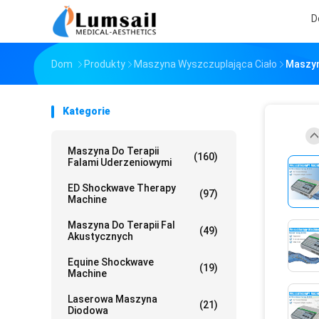
D
Dom
Produkty
Maszyna Wyszczuplająca Ciało
Maszyn
Kategorie
Maszyna Do Terapii
(160)
Falami Uderzeniowymi
ED Shockwave Therapy
(97)
Machine
Maszyna Do Terapii Fal
(49)
Akustycznych
Equine Shockwave
(19)
Machine
Laserowa Maszyna
(21)
Diodowa