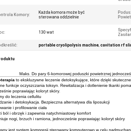
Każda komora może być
Podus
ntrola Komory:
sterowana oddzielnie
Powiet
Specyf
oc:
130 wat
Zasilan
dkreślić:
portable cryolipolysis machine
,
cavitation rf s
roduktu
Maks. Do pary 6-komorowej poduszki powietrznej jednocześni
terapia
to ekskluzywne leczenie detoksykujące, które dzięki skute
lne funkcje oczyszczania toksyn.
Rewitalizacja i dotlenienie tkanki pom
ześnie poprawiając koloryt skóry.
y do leczenia cellulitu
zanie i detoksykacja. Bezpieczna alternatywa dla liposukcji
wanie i profilowanie ciała
i ból i obrzęk i zapewnia natychmiastowy komfort
niuje nogi, brzuch i ramiona, jednocześnie poprawiając koloryt skóry
any jest system kompresji sterowany komputerowo w celu nadmuchan