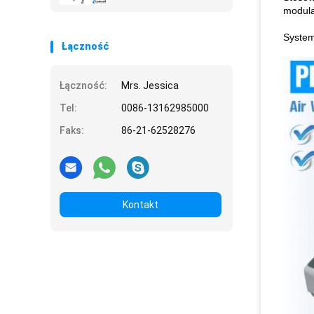
stymulacji mięśni
modula
Redukcja cellulitu
System
Łączność
Łączność:
Mrs. Jessica
Tel:
0086-13162985000
Faks:
86-21-62528276
Kontakt