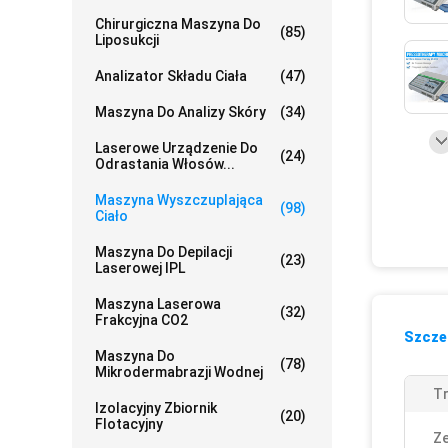
Chirurgiczna Maszyna Do
(85)
Liposukcji
Analizator Składu Ciała
(47)
Maszyna Do Analizy Skóry
(34)
Laserowe Urządzenie Do
(24)
Odrastania Włosów...
Maszyna Wyszczuplająca
(98)
Ciało
Maszyna Do Depilacji
(23)
Laserowej IPL
Maszyna Laserowa
(32)
Frakcyjna CO2
Szczeg
Maszyna Do
(78)
Mikrodermabrazji Wodnej
Tr
Izolacyjny Zbiornik
(20)
Flotacyjny
Ze