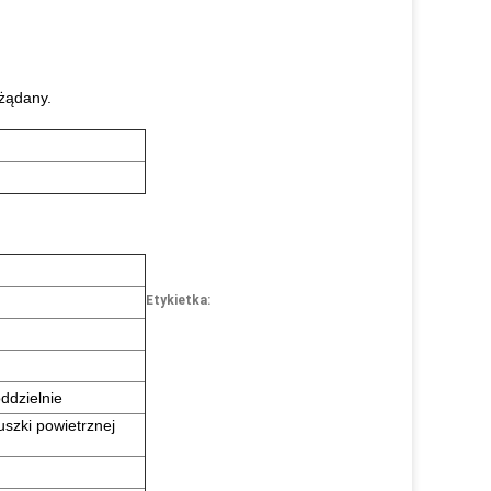
ożądany.
Etykietka:
ddzielnie
zki powietrznej