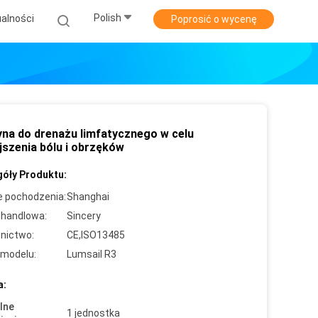
Polish
alności
Poprosić o wycenę
na do drenażu limfatycznego w celu
jszenia bólu i obrzęków
óły Produktu:
e pochodzenia:
Shanghai
handlowa:
Sincery
nictwo:
CE,ISO13485
modelu:
Lumsail R3
a:
lne
1 jednostka