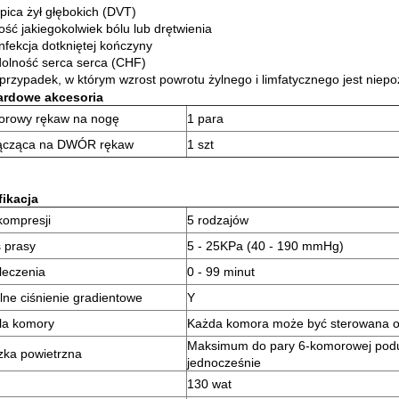
pica żył głębokich (DVT)
ść jakiegokolwiek bólu lub drętwienia
infekcja dotkniętej kończyny
olność serca serca (CHF)
przypadek, w którym wzrost powrotu żylnego i limfatycznego jest niep
ardowe akcesoria
orowy rękaw na nogę
1 para
łącząca na DWÓR rękaw
1 szt
ikacja
kompresji
5 rodzajów
 prasy
5 - 25KPa (40 - 190 mmHg)
leczenia
0 - 99 minut
lne ciśnienie gradientowe
Y
la komory
Każda komora może być sterowana o
Maksimum do pary 6-komorowej podus
ka powietrzna
jednocześnie
130 wat