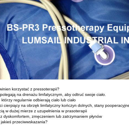
winien korzystać z pressoterapii?
 polegają na drenażu limfatycznym, aby odtruć swoje ciało.
, którzy regularnie odbierają ciało lub ciało
ci cierpiący na obrzęk limfatyczny kończyn dolnych, stany pooperacyj
cią w dużej mierze z uzupełnienia w prasoterapii
i z dyskomfortem, zmęczeniem lub zatrzymaniem płynów
 jakieś przeciwwskazania?