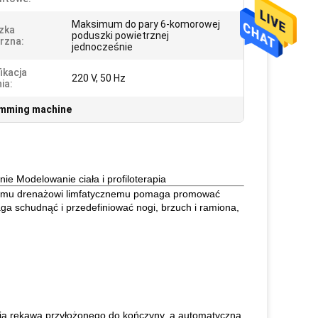
Maksimum do pary 6-komorowej
zka
poduszki powietrznej
rzna:
jednocześnie
ikacja
220 V, 50 Hz
ia:
limming machine
e Modelowanie ciała i profiloterapia
cznemu drenażowi limfatycznemu pomaga promować
aga schudnąć i przedefiniować nogi, brzuch i ramiona,
ia rękawa przyłożonego do kończyny, a automatyczna