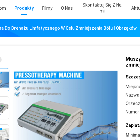
Skontaktuj Się Z Na
om
Produkty
Filmy
O Nas
Aktu
Mi
a Do Drenażu Limfatycznego W Celu Zmniejszenia Bólu I Obrzęków
Maszy
zmnie
Szczeg
Miejsc
Nazwa 
Orzecz
Numer 
Zapłat
Minima