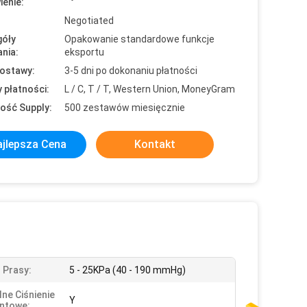
enie:
Negotiated
óły
Opakowanie standardowe funkcje
nia:
eksportu
ostawy:
3-5 dni po dokonaniu płatności
 płatności:
L / C, T / T, Western Union, MoneyGram
ość Supply:
500 zestawów miesięcznie
jlepsza Cena
Kontakt
 Prasy:
5 - 25KPa (40 - 190 mmHg)
lne Ciśnienie
Y
ntowe: