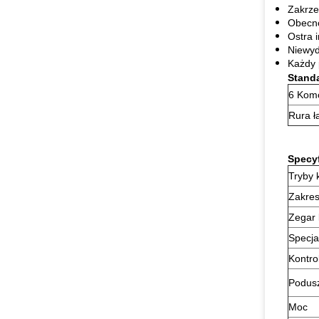
Zakrze
Obecno
Ostra 
Niewyd
Każdy 
Stand
6 Kom
Rura 
Specyf
Tryby 
Zakres
Zegar 
Specja
Kontro
Podusz
Moc