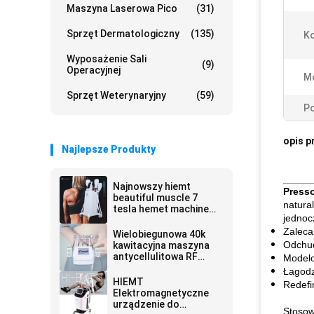
Maszyna Laserowa Pico
(31)
Sprzęt Dermatologiczny
(135)
Ko
Wyposażenie Sali
(9)
Operacyjnej
M
Sprzęt Weterynaryjny
(59)
Po
opis p
Najlepsze Produkty
Najnowszy hiemt
Presso
beautiful muscle 7
natura
tesla hemet machine
jednoc
hiemt
elektromagnetyczny
Zalecan
Wielobiegunowa 40k
nieinwazyjny slim
Odchud
kawitacyjna maszyna
antycellulitowa RF
Modelo
Odchudzanie
Łagodz
HIEMT
Redefi
Elektromagnetyczne
urządzenie do
Stosow