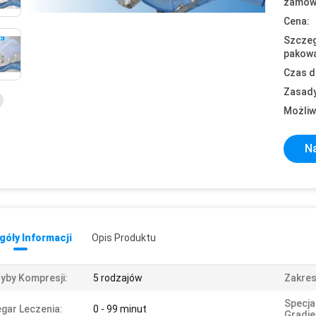
zamówi
Cena:
Szczeg
pakowa
Czas d
Zasady
Możliw
Na
óły Informacji
Opis Produktu
yby Kompresji:
5 rodzajów
Zakres
Specja
gar Leczenia:
0 - 99 minut
Gradie