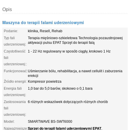
Opis
Maszyna do terapii falami uderzeniowymi
Podanie:
klinika, Resell, Rehab
Typ fali
Terapia mięśniowo-szkieletowa Technologia pozaustrojowej
aktywacji pulsu EPAT Sprzęt do terapii falą
uderzeniowej:
Częstotliwość
1 - 22 Hz regulowany w sposób ciągły, krokowo 1 Hz
fali
uderzeniowej::
Funkcjonować:
Uśmierzanie bólu, rehabilitacja, a nawet cellulit i zaburzenia
erekcji
Źródło energii:
Kompresor powietrza
Energia fali
1,0 bar do 5,0 barów, skokowo o 0,1 bara
uderzeniowej:
Zastosowania
6 różnych wskazówek dotyczących różnych chorób
fali
uderzeniowej:
Model:
SMARTWAVE BS-SWT6000
Sprzęt do terapii falami uderzeniowymi EPAT
Najważniejsze:
,