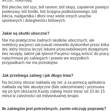
leczyć, obejmują:
Ból pleców, ból szyi, ból ramion, ból stopy, zapalenie powięzi
podeszwy, ból kostki, ból ścięgna podkolanowego, ból
łokcia, nadgarstka i dłoni oraz wiele innych urazów
sportowych i dolegliwości bólowych.
Jakie są skutki uboczne?
Nie ma praktycznie żadnych skutków ubocznych, ale
niektórzy pacjenci odczuwali niewielki dyskomfort przez kilka
dni, który można leczyć lekami przeciwbólowymi dostępnymi
bez recepty, takimi jak tylenol.Pacjenci mogą wrócić do pracy
natychmiast po zabiegach i prawie we wszystkich
przypadkach nie ma przestojów.
Jak przebiega zabieg i jak długo trwa?
Na leczony obszar nakłada się żel, a za pomocą aplikatora
nakłada się fale akustyczne (fale uderzeniowe) i przesuwa
się po tym obszarze.Każdy zabieg może trwać od 10 do 15
minut w zależności od indywidualnej terapii.
Ile zabiegów jest potrzebnych, zanim odczuję poprawę?